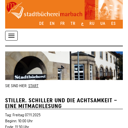
DE
EN
FR
TR
ع
RU
UA
ES
Toggle
navigation
SIE SIND HIER:
START
STILLER. SCHILLER UND DIE ACHTSAMKEIT –
EINE MITMACHLESUNG
Tag: Freitag 07.11.2025
Beginn: 10:00 Uhr
Ende: 11:30 Uhr